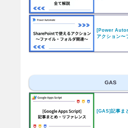
[Power Aut
アクション〜
GAS
[GAS]記事