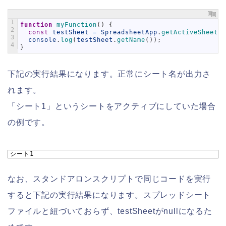
1
function
myFunction
(
)
{
2
const
testSheet
=
SpreadsheetApp
.
getActiveSheet
(
)
3
console
.
log
(
testSheet
.
getName
(
)
)
;
4
}
下記の実行結果になります。正常にシート名が出力さ
れます。
「シート1」というシートをアクティブにしていた場合
の例です。
1
シート1
なお、スタンドアロンスクリプトで同じコードを実行
すると下記の実行結果になります。スプレッドシート
ファイルと紐づいておらず、testSheetがnullになるた