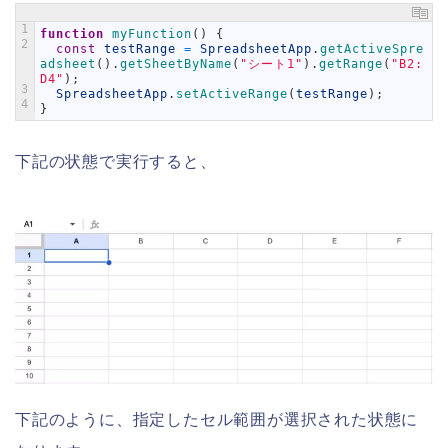
1
function
myFunction
(
)
{
2
const
testRange
=
SpreadsheetApp
.
getActiveSpre
adsheet
(
)
.
getSheetByName
(
"シート1"
)
.
getRange
(
"B2:
D4"
)
;
3
SpreadsheetApp
.
setActiveRange
(
testRange
)
;
4
}
下記の状態で実行すると、
下記のように、指定したセル範囲が選択された状態に