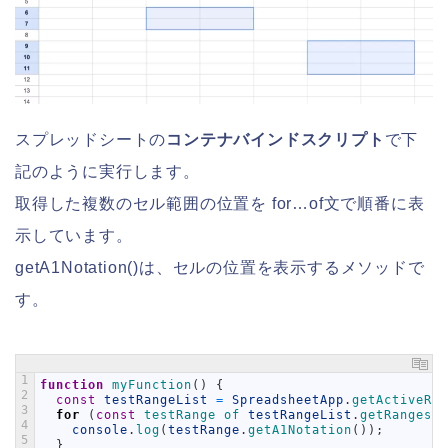
スプレッドシートの
コンテナバインドスクリプト
で下
記のように実行します。
取得した複数のセル範囲の位置を for…of文で順番に表
示しています。
getA1Notation()は、セルの位置を表示するメソッドで
す。
1
function
myFunction
(
)
{
2
const
testRangeList
=
SpreadsheetApp
.
getActiveRan
3
for
(
const
testRange 
of 
testRangeList
.
getRanges
(
)
4
console
.
log
(
testRange
.
getA1Notation
(
)
)
;
5
}