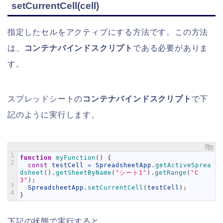
setCurrentCell(cell)
指定したセルをアクティブにする方法です。この方法
は、
コンテナバインドスクリプト
である必要がありま
す。
スプレッドシートの
コンテナバインドスクリプト
で下
記のように実行します。
1
function
myFunction
(
)
{
2
const
testCell
=
SpreadsheetApp
.
getActiveSprea
dsheet
(
)
.
getSheetByName
(
"シート1"
)
.
getRange
(
"C
3"
)
;
3
SpreadsheetApp
.
setCurrentCell
(
testCell
)
;
4
}
下記の状態で実行すると、