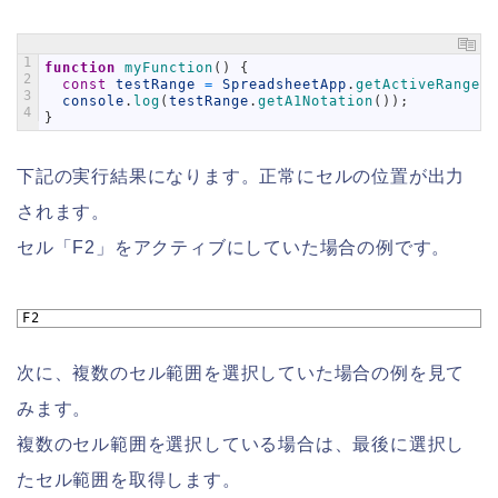
1
function
myFunction
(
)
{
2
const
testRange
=
SpreadsheetApp
.
getActiveRange
(
)
3
console
.
log
(
testRange
.
getA1Notation
(
)
)
;
4
}
下記の実行結果になります。正常にセルの位置が出力
されます。
セル「F2」をアクティブにしていた場合の例です。
1
F2
次に、複数のセル範囲を選択していた場合の例を見て
みます。
複数のセル範囲を選択している場合は、最後に選択し
たセル範囲を取得します。