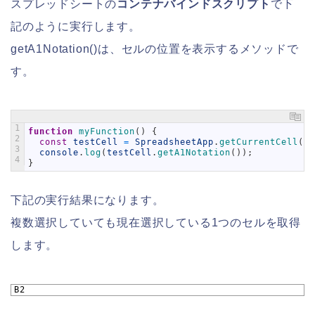
スプレッドシートの
コンテナバインドスクリプト
で下
記のように実行します。
getA1Notation()は、セルの位置を表示するメソッドで
す。
1
function
myFunction
(
)
{
2
const
testCell
=
SpreadsheetApp
.
getCurrentCell
(
)
;
3
console
.
log
(
testCell
.
getA1Notation
(
)
)
;
4
}
下記の実行結果になります。
複数選択していても現在選択している1つのセルを取得
します。
1
B2