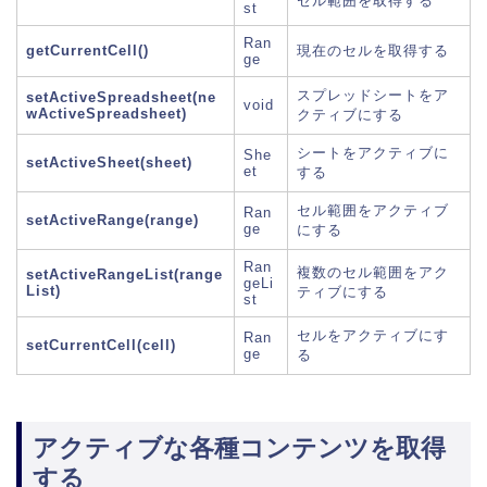
セル範囲を取得する
st
Ran
getCurrentCell()
現在のセルを取得する
ge
スプレッドシートをア
setActiveSpreadsheet(ne
void
wActiveSpreadsheet)
クティブにする
シートをアクティブに
She
setActiveSheet(sheet)
et
する
セル範囲をアクティブ
Ran
setActiveRange(range)
ge
にする
Ran
複数のセル範囲をアク
setActiveRangeList(range
geLi
List)
ティブにする
st
セルをアクティブにす
Ran
setCurrentCell(cell)
ge
る
アクティブな各種コンテンツを取得
する