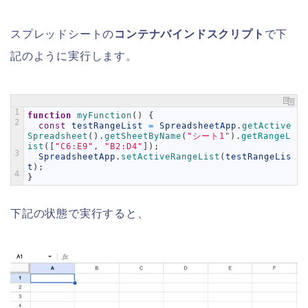
スプレッドシートの
コンテナバインドスクリプト
で下
記のように実行します。
1
function
myFunction
(
)
{
2
const
testRangeList
=
SpreadsheetApp
.
getActive
Spreadsheet
(
)
.
getSheetByName
(
"シート1"
)
.
getRangeL
ist
(
[
"C6:E9"
,
"B2:D4"
]
)
;
3
SpreadsheetApp
.
setActiveRangeList
(
testRangeLis
t
)
;
4
}
下記の状態で実行すると、