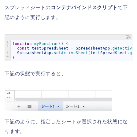
スプレッドシートの
コンテナバインドスクリプト
で下
記のように実行します。
1
function
myFunction
(
)
{
2
const
testSpreadSheet
=
SpreadsheetApp
.
getActiveS
3
SpreadsheetApp
.
setActiveSheet
(
testSpreadSheet
.
get
4
}
下記の状態で実行すると、
下記のように、指定したシートが選択された状態にな
ります。