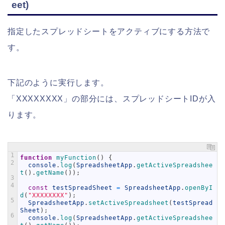
eet)
指定したスプレッドシートをアクティブにする方法で
す。
下記のように実行します。
「XXXXXXXX」の部分には、スプレッドシートIDが入
ります。
1
function
myFunction
(
)
{
2
console
.
log
(
SpreadsheetApp
.
getActiveSpreadshee
t
(
)
.
getName
(
)
)
;
3
4
const
testSpreadSheet
=
SpreadsheetApp
.
openByI
d
(
"XXXXXXXX"
)
;
5
SpreadsheetApp
.
setActiveSpreadsheet
(
testSpread
Sheet
)
;
6
console
.
log
(
SpreadsheetApp
.
getActiveSpreadshee