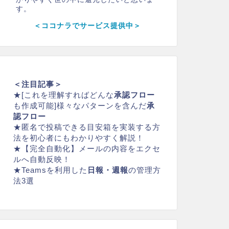
す。
＜ココナラでサービス提供中＞
＜注目記事＞
★
[これを理解すればどんな
承認フロー
も作成可能]様々なパターンを含んだ
承
認フロー
★
匿名で投稿できる
目安箱
を実装する方
法を初心者にもわかりやすく解説！
★
【完全自動化】メールの内容をエクセ
ルへ自動反映！
★
Teamsを利用した
日報・週報
の管理方
法3選