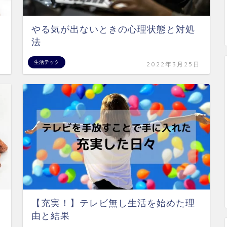
やる気が出ないときの心理状態と対処
法
生活テック
日
2022年3月25日
【充実！】テレビ無し生活を始めた理
由と結果