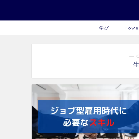
学び
Powe
― 