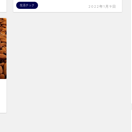
生活テック
日
2022年1月9日
日