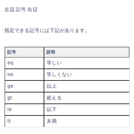
左辺 記号 右辺
指定できる記号には下記があります。
記号
説明
eq
等しい
ne
等しくない
ge
以上
gt
超える
le
以下
lt
未満