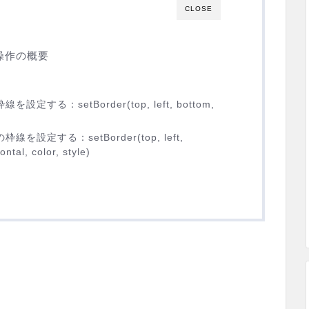
CLOSE
操作の概要
る：setBorder(top, left, bottom,
定する：setBorder(top, left,
ontal, color, style)