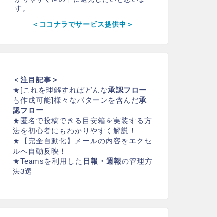
す。
＜ココナラでサービス提供中＞
＜注目記事＞
★
[これを理解すればどんな
承認フロー
も作成可能]様々なパターンを含んだ
承
認フロー
★
匿名で投稿できる
目安箱
を実装する方
法を初心者にもわかりやすく解説！
★
【完全自動化】メールの内容をエクセ
ルへ自動反映！
★
Teamsを利用した
日報・週報
の管理方
法3選