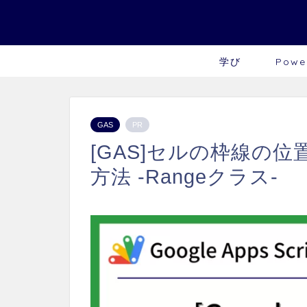
学び
Powe
GAS
PR
[GAS]セルの枠線の
方法 -Rangeクラス-