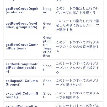
このシートの指定した行の行
getRowGroupDepth
Integ
(rowIndex)
er
グループの深さを取得する
このシートの指定した行で指
getRowGroup(rowI
Grou
定した深さにある行グループ
ndex, groupDepth)
p
を取得する
Grou
pCon
このシートのすべての行グル
getRowGroupContr
trol
ープのトグルの位置を取得す
olPosition()
Toggl
る
ePos
ition
このシートのすべての行グル
setRowGroupContr
Shee
olPosition(positio
ープのトグルの位置を設定す
t
n)
る
このシートのすべての列グル
collapseAllColumn
Shee
Groups()
t
ープを折りたたむ
このシートのすべての列グル
expandAllColumnG
Shee
roups()
t
ープを展開する
このシートのすべての列グル
expandColumnGro