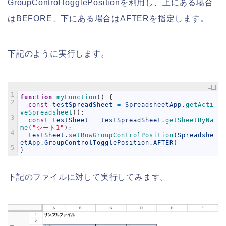
GroupControlTogglePositionを利用し、上にある場合
はBEFORE、下にある場合はAFTERを指定します。
下記のように実行します。
1
function
myFunction
(
)
{
2
const
testSpreadSheet
=
SpreadsheetApp
.
getActi
veSpreadsheet
(
)
;
3
const
testSheet
=
testSpreadSheet
.
getSheetByNa
me
(
"シート1"
)
;
4
testSheet
.
setRowGroupControlPosition
(
Spreadshe
etApp
.
GroupControlTogglePosition
.
AFTER
)
5
}
下記のファイルに対して実行してみます。