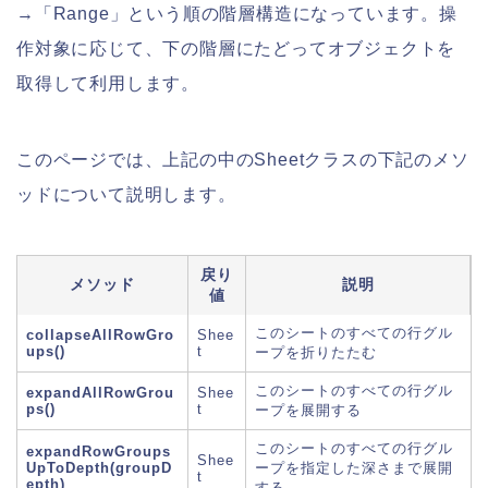
→「Range」という順の階層構造になっています。操
作対象に応じて、下の階層にたどってオブジェクトを
取得して利用します。
このページでは、上記の中のSheetクラスの下記のメソ
ッドについて説明します。
戻り
メソッド
説明
値
このシートのすべての行グル
collapseAllRowGro
Shee
ups()
t
ープを折りたたむ
このシートのすべての行グル
expandAllRowGrou
Shee
ps()
t
ープを展開する
このシートのすべての行グル
expandRowGroups
Shee
UpToDepth(groupD
ープを指定した深さまで展開
t
epth)
する