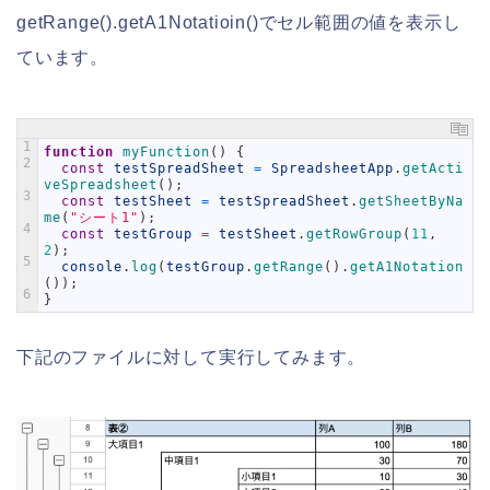
getRange().getA1Notatioin()でセル範囲の値を表示し
ています。
1
function
myFunction
(
)
{
2
const
testSpreadSheet
=
SpreadsheetApp
.
getActi
veSpreadsheet
(
)
;
3
const
testSheet
=
testSpreadSheet
.
getSheetByNa
me
(
"シート1"
)
;
4
const
testGroup
=
testSheet
.
getRowGroup
(
11
,
2
)
;
5
console
.
log
(
testGroup
.
getRange
(
)
.
getA1Notation
(
)
)
;
6
}
下記のファイルに対して実行してみます。