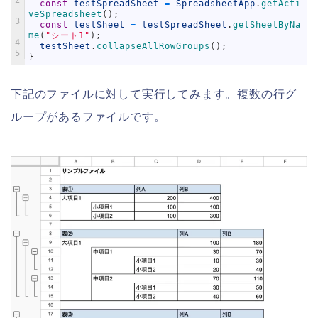
2
const
testSpreadSheet
=
SpreadsheetApp
.
getActi
veSpreadsheet
(
)
;
3
const
testSheet
=
testSpreadSheet
.
getSheetByNa
me
(
"シート1"
)
;
4
testSheet
.
collapseAllRowGroups
(
)
;
5
}
下記のファイルに対して実行してみます。複数の行グ
ループがあるファイルです。