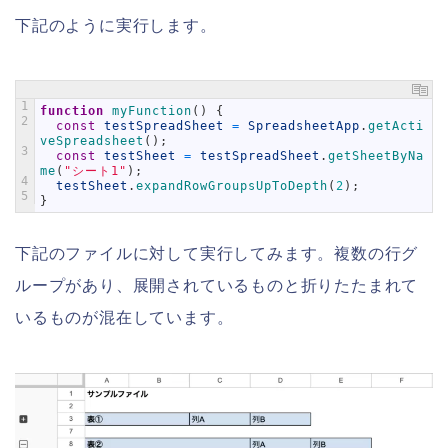
下記のように実行します。
1
function
myFunction
(
)
{
2
const
testSpreadSheet
=
SpreadsheetApp
.
getActi
veSpreadsheet
(
)
;
3
const
testSheet
=
testSpreadSheet
.
getSheetByNa
me
(
"シート1"
)
;
4
testSheet
.
expandRowGroupsUpToDepth
(
2
)
;
5
}
下記のファイルに対して実行してみます。複数の行グ
ループがあり、展開されているものと折りたたまれて
いるものが混在しています。