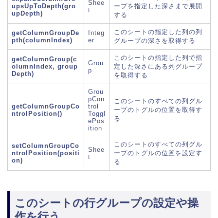
Shee
upsUpToDepth(gro
ープを指定した深さまで展開
t
upDepth)
する
このシートの指定した列の列
getColumnGroupDe
Integ
pth(columnIndex)
er
グループの深さを取得する
このシートの指定した列で指
getColumnGroup(c
Grou
olumnIndex, group
定した深さにある列グループ
p
Depth)
を取得する
Grou
pCon
このシートのすべての列グル
getColumnGroupCo
trol
ープのトグルの位置を取得す
ntrolPosition()
Toggl
る
ePos
ition
このシートのすべての列グル
setColumnGroupCo
Shee
ntrolPosition(positi
ープのトグルの位置を設定す
t
on)
る
このシートの行グループの設定や操
作を行う