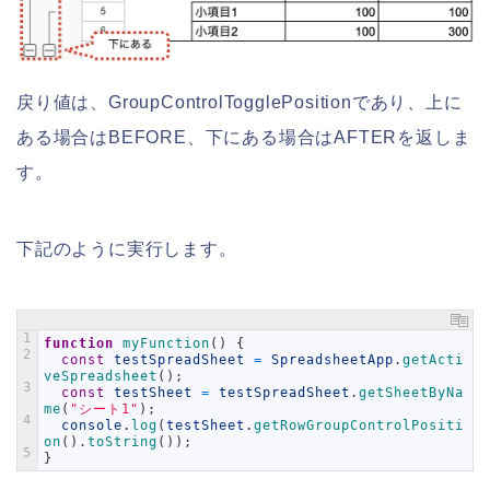
戻り値は、GroupControlTogglePositionであり、上に
ある場合はBEFORE、下にある場合はAFTERを返しま
す。
下記のように実行します。
1
function
myFunction
(
)
{
2
const
testSpreadSheet
=
SpreadsheetApp
.
getActi
veSpreadsheet
(
)
;
3
const
testSheet
=
testSpreadSheet
.
getSheetByNa
me
(
"シート1"
)
;
4
console
.
log
(
testSheet
.
getRowGroupControlPositi
on
(
)
.
toString
(
)
)
;
5
}