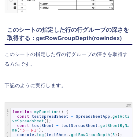
このシートの指定した行の行グループの深さを
取得する：getRowGroupDepth(rowIndex)
このシートの指定した行の行グループの深さを取得す
る方法です。
下記のように実行します。
1
function
myFunction
(
)
{
2
const
testSpreadSheet
=
SpreadsheetApp
.
getActi
veSpreadsheet
(
)
;
3
const
testSheet
=
testSpreadSheet
.
getSheetByNa
me
(
"シート1"
)
;
4
console
.
log
(
testSheet
.
getRowGroupDepth
(
5
)
)
;