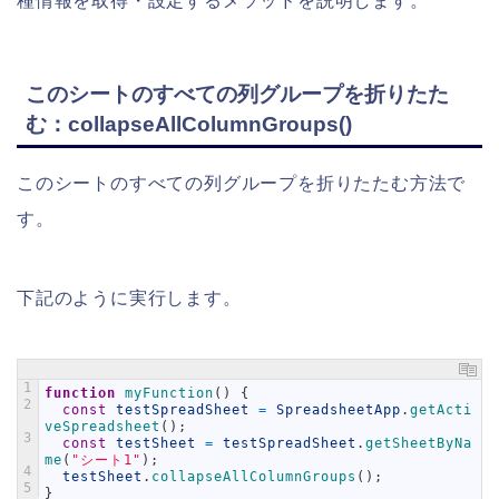
種情報を取得・設定するメソッドを説明します。
このシートのすべての列グループを折りたた
む：collapseAllColumnGroups()
このシートのすべての列グループを折りたたむ方法で
す。
下記のように実行します。
1
function
myFunction
(
)
{
2
const
testSpreadSheet
=
SpreadsheetApp
.
getActi
veSpreadsheet
(
)
;
3
const
testSheet
=
testSpreadSheet
.
getSheetByNa
me
(
"シート1"
)
;
4
testSheet
.
collapseAllColumnGroups
(
)
;
5
}