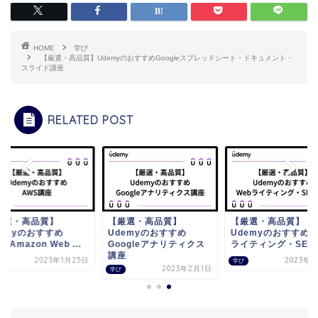
HOME
学び
【厳選・高品質】UdemyのおすすめGoogleスプレッドシート・ドキュメント・
スライド講座
RELATED POST
厳選・高品質】
【厳選・高品質】
【厳選・高品質】
demyのおすすめ
Udemyのおすすめ
UdemyのおすすめW
S(Amazon Web ...
Googleアナリティクス
ライティング・SEO
講座
2023年1月25日
2023年2
学び
2023年2月1日
学び