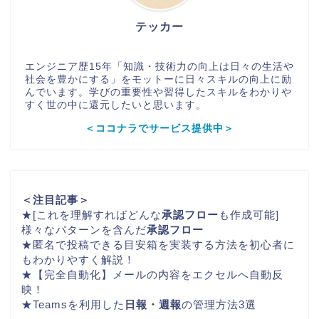
テッカー
エンジニア歴15年「知識・技術力の向上は日々の生活や
社会を豊かにする」をモットーに日々スキルの向上に励
んでいます。学びの重要性や習得したスキルをわかりや
すく世の中に還元したいと思います。
＜ココナラでサービス提供中＞
＜注目記事＞
★
[これを理解すればどんな
承認フロー
も作成可能]
様々なパターンを含んだ
承認フロー
★
匿名で投稿できる
目安箱
を実装する方法を初心者に
もわかりやすく解説！
★
【完全自動化】メールの内容をエクセルへ自動反
映！
★
Teamsを利用した
日報・週報
の管理方法3選