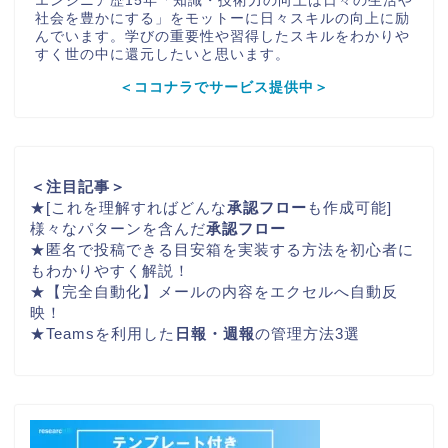
エンジニア歴15年「知識・技術力の向上は日々の生活や
社会を豊かにする」をモットーに日々スキルの向上に励
んでいます。学びの重要性や習得したスキルをわかりや
すく世の中に還元したいと思います。
＜ココナラでサービス提供中＞
＜注目記事＞
★
[これを理解すればどんな
承認フロー
も作成可能]
様々なパターンを含んだ
承認フロー
★
匿名で投稿できる
目安箱
を実装する方法を初心者に
もわかりやすく解説！
★
【完全自動化】メールの内容をエクセルへ自動反
映！
★
Teamsを利用した
日報・週報
の管理方法3選