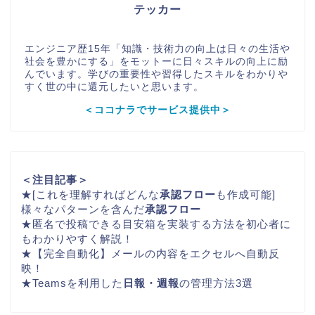
テッカー
エンジニア歴15年「知識・技術力の向上は日々の生活や
社会を豊かにする」をモットーに日々スキルの向上に励
んでいます。学びの重要性や習得したスキルをわかりや
すく世の中に還元したいと思います。
＜ココナラでサービス提供中＞
＜注目記事＞
★
[これを理解すればどんな
承認フロー
も作成可能]
様々なパターンを含んだ
承認フロー
★
匿名で投稿できる
目安箱
を実装する方法を初心者に
もわかりやすく解説！
★
【完全自動化】メールの内容をエクセルへ自動反
映！
★
Teamsを利用した
日報・週報
の管理方法3選