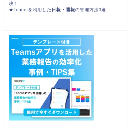
映！
★
Teamsを利用した
日報・週報
の管理方法3選