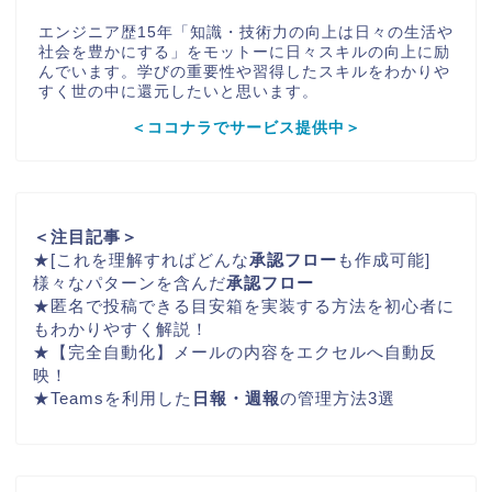
エンジニア歴15年「知識・技術力の向上は日々の生活や
社会を豊かにする」をモットーに日々スキルの向上に励
んでいます。学びの重要性や習得したスキルをわかりや
すく世の中に還元したいと思います。
＜ココナラでサービス提供中＞
＜注目記事＞
★
[これを理解すればどんな
承認フロー
も作成可能]
様々なパターンを含んだ
承認フロー
★
匿名で投稿できる
目安箱
を実装する方法を初心者に
もわかりやすく解説！
★
【完全自動化】メールの内容をエクセルへ自動反
映！
★
Teamsを利用した
日報・週報
の管理方法3選