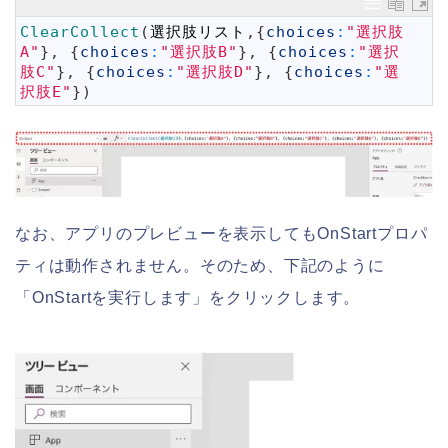
1
ClearCollect
(
選択肢リスト
,
{
choices
:
"選択肢
A"
}
,
{
choices
:
"選択肢B"
}
,
{
choices
:
"選択
肢C"
}
,
{
choices
:
"選択肢D"
}
,
{
choices
:
"選
択肢E"
}
)
なお、アプリのプレビューを表示してもOnStartプロパ
ティは動作されません。そのため、下記のように
「OnStartを実行します」をクリックします。