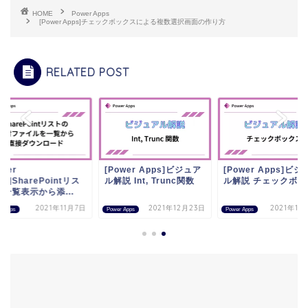
HOME
Power Apps
[Power Apps]チェックボックスによる複数選択画面の作り方
RELATED POST
ower
[Power Apps]ビジュア
[Power Apps]ビジ
ps]SharePointリス
ル解説 Int, Trunc関数
ル解説 チェックボッ
一覧表示から添...
2021年11月7日
2021年12月23日
2021年11
r Apps
Power Apps
Power Apps