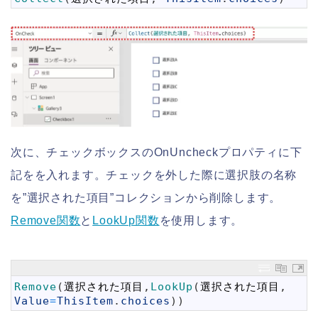
次に、チェックボックスのOnUncheckプロパティに下
記をを入れます。チェックを外した際に選択肢の名称
を”選択された項目”コレクションから削除します。
Remove関数
と
LookUp関数
を使用します。
1
Remove
(
選択された項目
,
LookUp
(
選択された項目
,
Value
=
ThisItem
.
choices
)
)